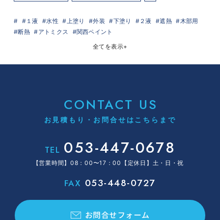
１液
水性
上塗り
外装
下塗り
２液
遮熱
木部用
断熱
アトミクス
関西ペイント
全てを表示
+
CONTACT US
お見積もり・お問合せはこちらまで
053-447-0678
TEL
【営業時間】08：00〜17：00【定休日】土・日・祝
053-448-0727
FAX
お問合せフォーム