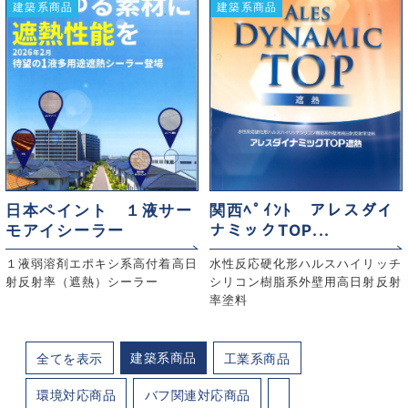
建築系商品
建築系商品
日本ペイント １液サー
関西ﾍﾟｲﾝﾄ アレスダイ
モアイシーラー
ナミックTOP...
１液弱溶剤エポキシ系高付着高日
水性反応硬化形ハルスハイリッチ
射反射率（遮熱）シーラー
シリコン樹脂系外壁用高日射反射
率塗料
建築系商品
全てを表示
工業系商品
環境対応商品
バフ関連対応商品