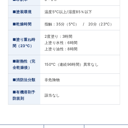
■塗装環境
温度5℃以上/湿度85％以下
■乾燥時間
指触：35分（5℃） / 20分（23℃）
2度塗り：3時間
■塗り重ね時
上塗り水性：6時間
間（23℃）
上塗り油性：8時間
■耐熱性（完
150℃（連続96時間）異常なし
全乾燥後）
■消防法分類
非危険物
■有機溶剤予
該当なし
防規則