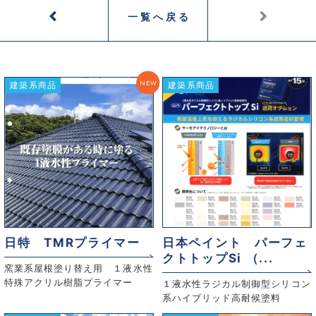
一覧へ戻る
NEW
建築系商品
建築系商品
日特 TMRプライマー
日本ペイント パーフェ
クトトップSi （...
窯業系屋根塗り替え用 １液水性
特殊アクリル樹脂プライマー
１液水性ラジカル制御型シリコン
系ハイブリッド高耐候塗料