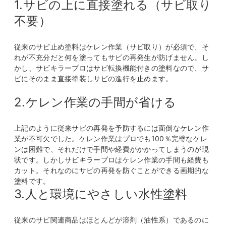
1.サビの上に直接塗れる（サビ取り
不要）
従来のサビ止め塗料はケレン作業（サビ取り）が必須で、そ
れが不充分だと何を塗ってもサビの再発生が防げません。し
かし、サビキラープロはサビ転換機能付きの塗料なので、サ
ビにそのまま直接塗装しサビの進行を止めます。
2.ケレン作業の手間が省ける
上記のように従来サビの再発を予防するには面倒なケレン作
業が不可欠でした。ケレン作業はプロでも100％完璧なケレ
ンは困難で、それだけで手間や経費がかかってしまうのが現
状です。しかしサビキラープロはケレン作業の手間も経費も
カット。それなのにサビの再発を防ぐことができる画期的な
塗料です。
3.人と環境にやさしい水性塗料
従来のサビ関連商品はほとんどが溶剤（油性系）であるのに