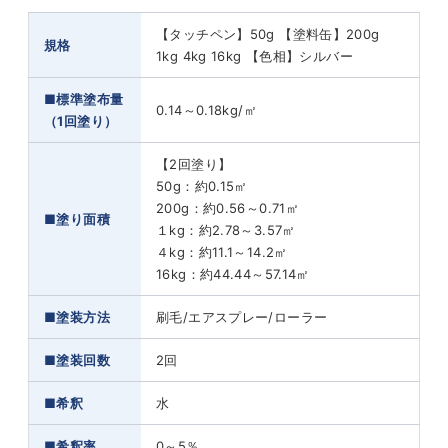
【タッチペン】50g 【塗料缶】200g
規格
1kg 4kg 16kg 【色相】シルバー
■標準塗布量
0.14～0.18kg/㎡
（1回塗り）
【2回塗り】
50g：約0.15㎡
200g：約0.56～0.71㎡
■塗り面積
１kg：約2.78～3.57㎡
４kg：約11.1～14.2㎡
16kg：約44.44～57.14㎡
■塗装方法
刷毛/エアスプレー/ローラー
■塗装回数
2回
■希釈
水
■希釈率
0～5％