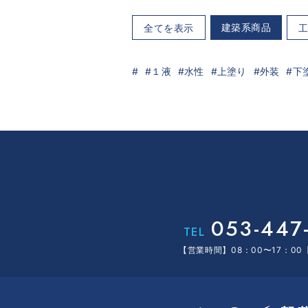
建築系商品
全てを表示
１液
水性
上塗り
外装
下
053-447
TEL
【営業時間】08：00〜17：0