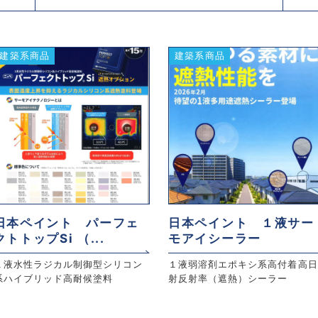
建築系商品
建築系商品
日本ペイント パーフェ
日本ペイント １液サー
クトトップSi （...
モアイシーラー
１液水性ラジカル制御型シリコン
１液弱溶剤エポキシ系高付着高日
系ハイブリッド高耐候塗料
射反射率（遮熱）シーラー