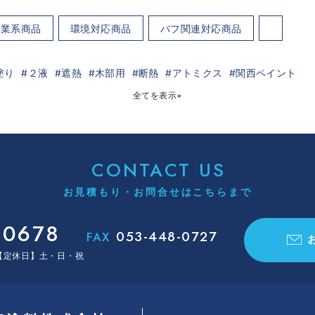
工業系商品
環境対応商品
バフ関連対応商品
塗り
２液
遮熱
木部用
断熱
アトミクス
関西ペイント
全てを表示
+
CONTACT US
お見積もり・お問合せはこちらまで
-0678
053-448-0727
FAX
0【定休日】土・日・祝