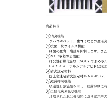
商品特長
①消臭機能
タバコやペット、生ゴミなどの生活臭
②抗菌・抗ウイルス機能
細菌の生育・増殖を抑制します。また
③ＶOC吸着除去機能
揮発性有機化合物（VOC）であるホ
F☆☆☆☆ ホルムアルデヒド登録認
④防火認定材料
国土交通省防火認定材料 NM-8572、
⑤結露抑制機能
吸温性と放温性を有し、結露抑制に有
⑥二酸化炭素吸収機能
形成された膜は長期間に亘り空気中の