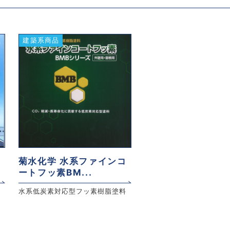
建築系商品
菊水化学 水系ファインコ
ートフッ素BM...
水系低炭素対応型フッ素樹脂塗料