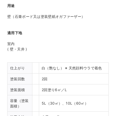
用途
壁（石膏ボード又は塗装壁紙オガファーザー）
適用下地
室内
( 壁・天井 )
仕上がり
白（艶なし） ※ 天然顔料ウラで着色
塗装回数
2回
塗装面積
2回塗り6㎡／L
容量（塗装
5L（30㎡）、10L（60㎡）
面積）