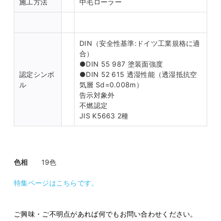
施工方法
中毛ローラー
DIN（安全性基準:ドイツ工業規格に適
合）
●
DIN 55 987 塗装面強度
認定シンボ
●
DIN 52 615 透湿性能（透湿抵抗空
ル
気層 Sd=0.008m）
告示対象外
不燃認定
JIS K5663 2種
色相
19色
特集ページはこちらです。
ご興味・ご不明点があれば何でもお問い合わせください。