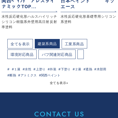
関西ﾍﾟｲﾝﾄ アレスダイ
日本ペイント キソ
ナミックTOP...
エース
水性反応硬化形ハルスハイリッチ
水性反応硬化形基礎専用シリコン
シリコン樹脂系外壁用高日射反射
系塗料
率塗料
建築系商品
全てを表示
工業系商品
環境対応商品
バフ関連対応商品
１液
水性
上塗り
外装
下塗り
２液
遮熱
木部用
断熱
アトミクス
関西ペイント
全てを表示
+
CONTACT US