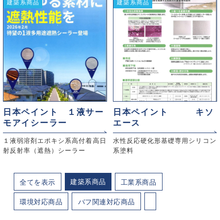
建築系商品
建築系商品
日本ペイント １液サー
日本ペイント キソ
モアイシーラー
エース
１液弱溶剤エポキシ系高付着高日
水性反応硬化形基礎専用シリコン
射反射率（遮熱）シーラー
系塗料
建築系商品
全てを表示
工業系商品
環境対応商品
バフ関連対応商品