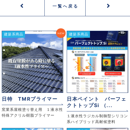
一覧へ戻る
NEW
建築系商品
建築系商品
日特 TMRプライマー
日本ペイント パーフェ
クトトップSi （...
窯業系屋根塗り替え用 １液水性
特殊アクリル樹脂プライマー
１液水性ラジカル制御型シリコン
系ハイブリッド高耐候塗料