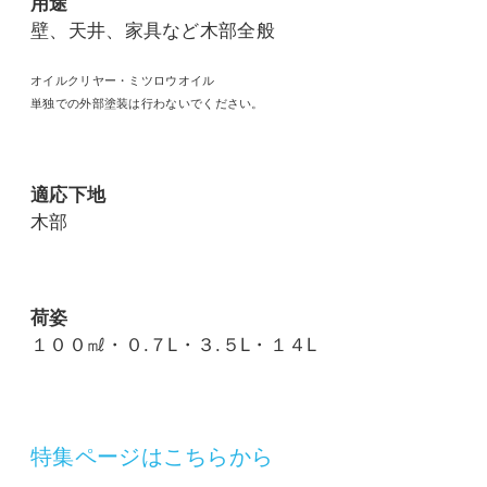
用途
壁、天井、家具など木部全般
オイルクリヤー・ミツロウオイル
単独での外部塗装は行わないでください。
適応下地
木部
荷姿
１００㎖・０.７L・３.５L・１４L
特集ページはこちらから