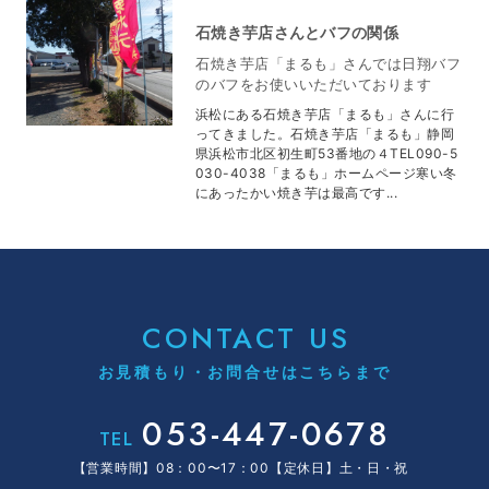
石焼き芋店さんとバフの関係
石焼き芋店「まるも」さんでは日翔バフ
のバフをお使いいただいております
浜松にある石焼き芋店「まるも」さんに行
ってきました。石焼き芋店「まるも」静岡
県浜松市北区初生町53番地の４TEL090-5
030-4038「まるも」ホームページ寒い冬
にあったかい焼き芋は最高です...
CONTACT US
お見積もり・お問合せはこちらまで
053-447-0678
TEL
【営業時間】08：00〜17：00【定休日】土・日・祝