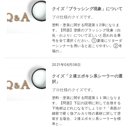
クイズ「ブラッシング現象」について
プロ仕様のクイズです。
塗料・塗装に関する問題第１2弾になりま
す。【問題】塗膜のブラッシング現象（白
化・かぶり）について正しいと思われる番
号を全て選択ください。①夏場にリターダ
ーシンナーを用いると起こりやすい。②冬
場の...
2021年06月08日
クイズ「２液エポキシ系シーラーの選
択」
プロ仕様のクイズです。
塗料・塗装に関する問題第１１弾になりま
す。【問題】下記の説明に対して合致する
下地材はどれになるでしょうか？「表面が
緻密で硬く強アルカリ性の素材に対して塗
装する場合、２液エポキシ系シーラーを標
準と...