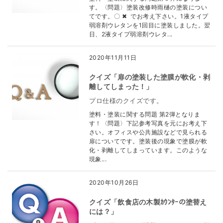
す。〈問題〉塗装改修時雨樋の塗装につい
てです。〇 ✖ でお考え下さい。1液タイプ
弱溶剤ウレタンを1回目に塗装しました。翌
日、2液タイプ弱溶剤ウレタ...
2020年11月11日
クイズ「扉の塗装した塗膜が軟化・剥
離してしまった！」
プロ仕様のクイズです。
塗料・塗装に関する問題 第2弾となりま
す！〈問題〉下記参考写真を元にお考え下
さい。オフィスや公共施設などで見られる
扉についてです。塗装後の現象で塗膜が軟
化・剥離してしまっています。このような
現象...
2020年10月26日
クイズ「飲食店の木製ｶｳﾝﾀｰの塗替え
には？」