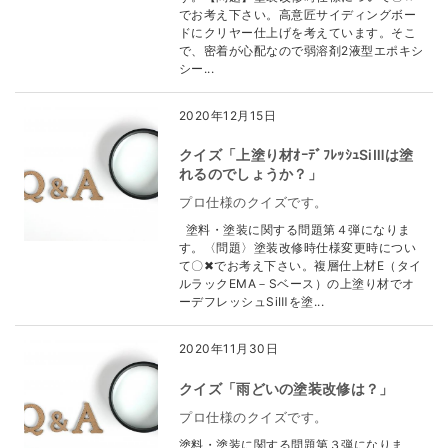
でお考え下さい。高意匠サイディングボー
ドにクリヤー仕上げを考えています。そこ
で、密着が心配なので弱溶剤2液型エポキシ
シー...
2020年12月15日
クイズ「上塗り材ｵｰﾃﾞﾌﾚｯｼｭSiⅢは塗
れるのでしょうか？」
プロ仕様のクイズです。
塗料・塗装に関する問題第４弾になりま
す。〈問題〉塗装改修時仕様変更時につい
て〇✖でお考え下さい。複層仕上材E（タイ
ルラックEMA－Sベース）の上塗り材でオ
ーデフレッシュSiⅢを塗...
2020年11月30日
クイズ「雨どいの塗装改修は？」
プロ仕様のクイズです。
塗料・塗装に関する問題第３弾になりま